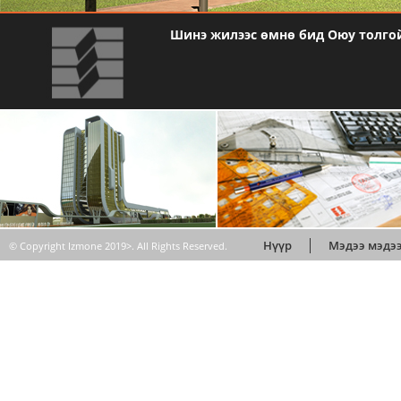
Шинэ жилээс өмнө бид Оюу толго
МЭДЭЭ МЭДЭЭЛЭЛ
Нүүр
Мэдээ мэдэ
© Copyright Izmone 2019>. All Rights Reserved.